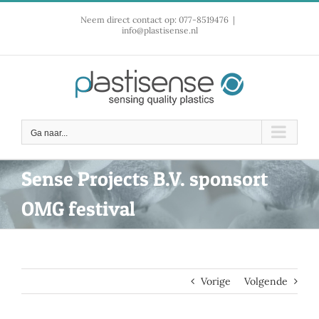
Ga
Neem direct contact op: 077-8519476
|
naar
info@plastisense.nl
inhoud
Ga naar...
Sense Projects B.V. sponsort
OMG festival
Vorige
Volgende