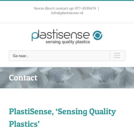
Ga
Neem direct contact op: 077-8519476
|
naar
info@plastisense.nl
inhoud
Ga naar...
Contact
PlastiSense, ‘Sensing Quality
Plastics’