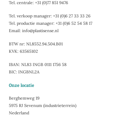
Tel. centrale: +31 (0)77 851 9476
Tel. verkoop manager: +31 (0)6 27 33 33 26
Tel. productie manager: +31 (0)6 52 54 58 17
Email:
ofni
salp@
nesit
ln.es
BTW nr: NL8552.94.504.B01
KVK: 63565102
IBAN: NL83 INGB 0111 1756 58
BIC: INGBNL2A
Onze locatie
Berghemweg 19
5975 RJ Sevenum (industrieterrein)
Nederland