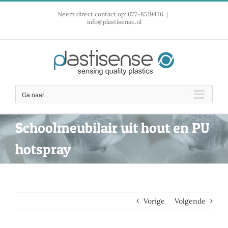
Ga
Neem direct contact op: 077-8519476
|
naar
info@plastisense.nl
inhoud
Ga naar...
Schoolmeubilair uit hout en PU
hotspray
Vorige
Volgende