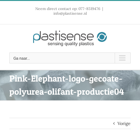
Ga
Neem direct contact op: 077-8519476
|
naar
info@plastisense.nl
inhoud
Ga naar...
Pink-Elephant-logo-gecoate-
polyurea-olifant-productie04
Vorige