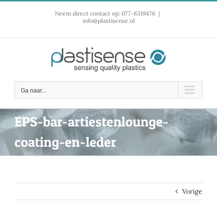
Ga
Neem direct contact op: 077-8519476
|
naar
info@plastisense.nl
inhoud
Ga naar...
EPS-bar-artiestenlounge-
coating-en-leder
Vorige