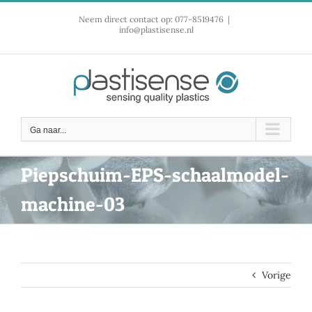
Ga
Neem direct contact op: 077-8519476
|
naar
info@plastisense.nl
inhoud
Ga naar...
Piepschuim-EPS-schaalmodel-
machine-03
Vorige