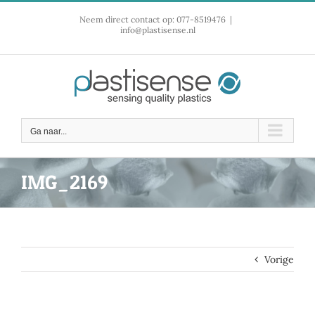
Ga
Neem direct contact op: 077-8519476
|
naar
info@plastisense.nl
inhoud
Ga naar...
IMG_2169
Vorige