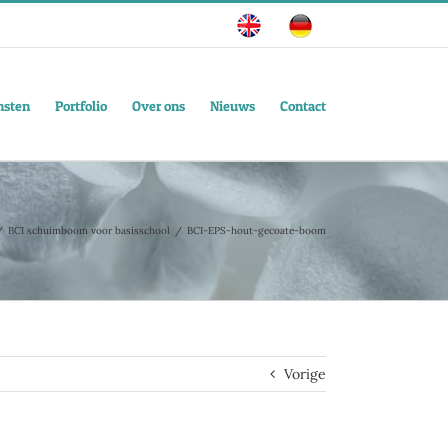
nsten
Portfolio
Over ons
Nieuws
Contact
BCI schuimboom voor basisschool
BCI-EPS-hout-gecoate-boom
Vorige