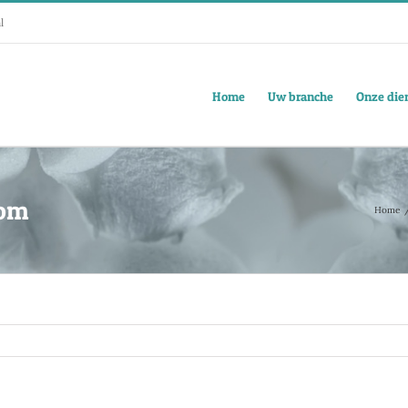
l
Home
Uw branche
Onze die
oom
Home