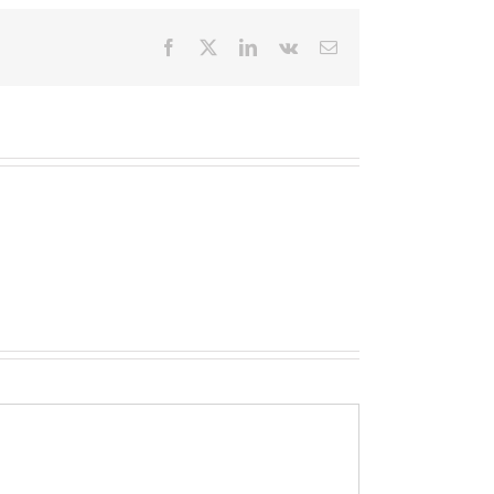
Facebook
X
LinkedIn
Vk
E-
mail