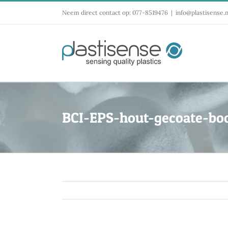
Ga
Neem direct contact op: 077-8519476
|
info@plastisense.n
naar
inhoud
BCI-EPS-hout-gecoate-b