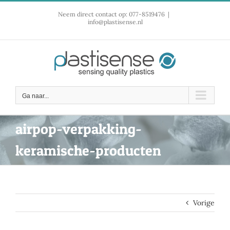
Ga
Neem direct contact op: 077-8519476
|
naar
info@plastisense.nl
inhoud
Ga naar...
airpop-verpakking-
keramische-producten
Vorige