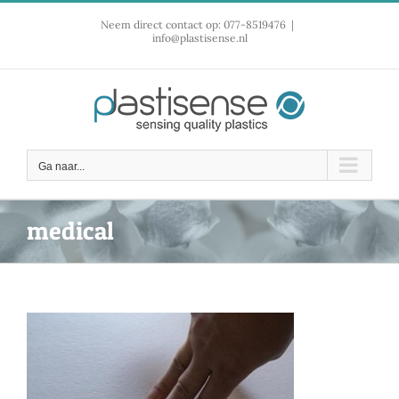
Ga
Neem direct contact op: 077-8519476
|
naar
info@plastisense.nl
inhoud
Ga naar...
medical