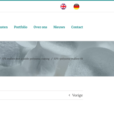
nsten
Portfolio
Over ons
Nieuws
Contact
EPS mallen met gladde polyurea coating
EPS-polyurea-mallen-01
Vorige