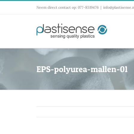
Ga
Neem direct contact op: 077-8519476
|
info@plastisense.n
naar
inhoud
EPS-polyurea-mallen-01