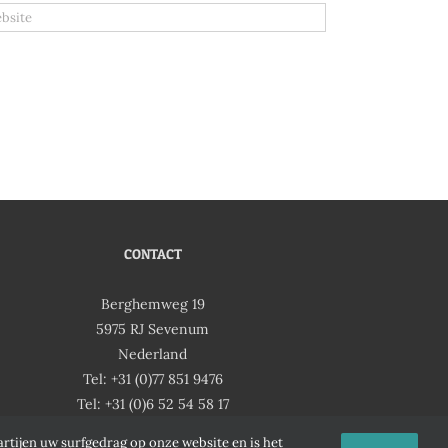
CONTACT
Berghemweg 19
5975 RJ Sevenum
Nederland
Tel: +31 (0)77 851 9476
Tel: +31 (0)6 52 54 58 17
Email:
ofni
salp@
nesit
ln.es
artijen uw surfgedrag op onze website en is het