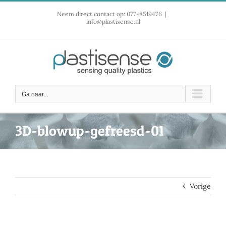
Ga
Neem direct contact op: 077-8519476
|
naar
info@plastisense.nl
inhoud
Ga naar...
3D-blowup-gefreesd-01
Vorige