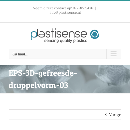
Ga
Neem direct contact op: 077-8519476
|
naar
info@plastisense.nl
inhoud
Ga naar...
EPS-3D-gefreesde-
druppelvorm-03
Vorige